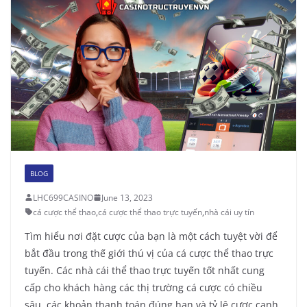
BLOG
LHC699CASINO
June 13, 2023
cá cược thể thao
,
cá cược thể thao trực tuyến
,
nhà cái uy tín
Tìm hiểu nơi đặt cược của bạn là một cách tuyệt vời để
bắt đầu trong thế giới thú vị của cá cược thể thao trực
tuyến. Các nhà cái thể thao trực tuyến tốt nhất cung
cấp cho khách hàng các thị trường cá cược có chiều
sâu, các khoản thanh toán đúng hạn và tỷ lệ cược cạnh