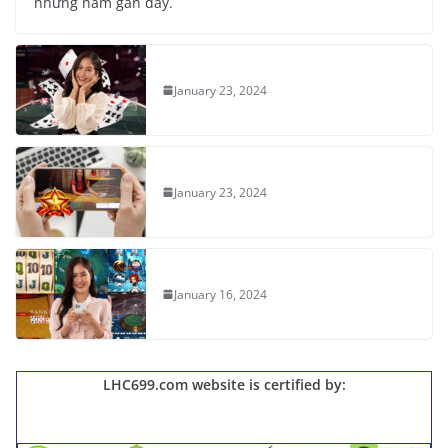
những năm gần đây.
January 23, 2024
January 23, 2024
January 16, 2024
LHC699.com website is certified by: