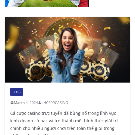
BLOG
March 4, 2024
LHC699CASINO
Cá cược casino trực tuyến đã bùng nổ trong lĩnh vực
kinh doanh cờ bạc và trở thành một hình thức giải trí
chính cho nhiều người chơi trên toàn thế giới trong