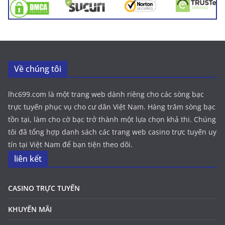
Về chúng tôi
lhc699.com là một trang web dành riêng cho các sòng bạc
trực tuyến phục vụ cho cư dân Việt Nam. Hàng trăm sòng bạc
tồn tại, làm cho cờ bạc trở thành một lựa chọn khả thi. Chúng
tôi đã tổng hợp danh sách các trang web casino trực tuyến uy
tín tại Việt Nam để bạn tiện theo dõi.
liên kết
CASINO TRỰC TUYẾN
KHUYẾN MÃI