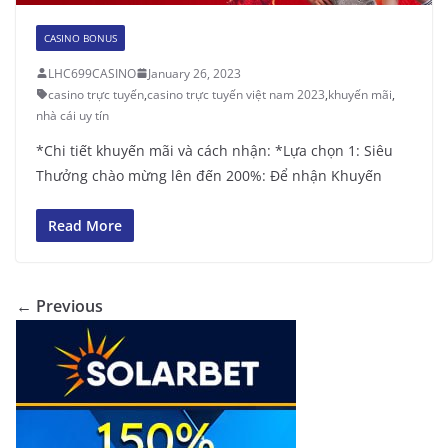
CASINO BONUS
LHC699CASINO
January 26, 2023
casino trực tuyến
,
casino trực tuyến việt nam 2023
,
khuyến mãi
,
nhà cái uy tín
*Chi tiết khuyến mãi và cách nhận: *Lựa chọn 1: Siêu
Thưởng chào mừng lên đến 200%: Để nhận Khuyến
Read More
← Previous