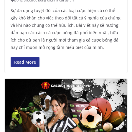
Bóng Đá
,
cược bóng đá
,
nhà cái uy tín
Sự đa dạng tuyệt đối của các loại cược hiện có có thể
gây khó khăn cho việc theo dõi tất cả ý nghĩa của chúng
và khi nào chúng có thể hữu ích. Bài viết này sẽ hướng
dẫn bạn các cách cá cược bóng đá phổ biến nhất, hữu
ích cho dù bạn là người mới tham gia cá cược bóng đá
hay chỉ muốn mở rộng tầm hiểu biết của mình.
Read More