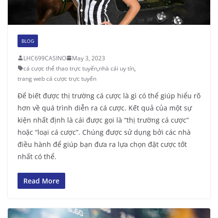
BLOG
LHC699CASINO
May 3, 2023
cá cược thể thao trực tuyến
,
nhà cái uy tín
,
trang web cá cược trực tuyến
Để biết được thị trường cá cược là gì có thể giúp hiểu rõ
hơn về quá trình diễn ra cá cược. Kết quả của một sự
kiện nhất định là cái được gọi là “thị trường cá cược”
hoặc “loại cá cược”. Chúng được sử dụng bởi các nhà
điều hành để giúp bạn đưa ra lựa chọn đặt cược tốt
nhất có thể.
Read More