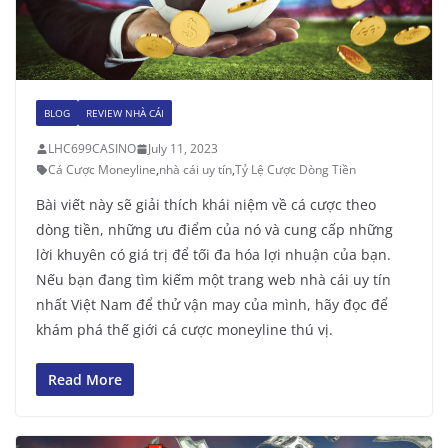
BLOG
REVIEW NHÀ CÁI
LHC699CASINO
July 11, 2023
Cá Cược Moneyline
,
nhà cái uy tín
,
Tỷ Lệ Cược Dòng Tiền
Bài viết này sẽ giải thích khái niệm về cá cược theo
dòng tiền, những ưu điểm của nó và cung cấp những
lời khuyên có giá trị để tối đa hóa lợi nhuận của bạn.
Nếu bạn đang tìm kiếm một trang web nhà cái uy tín
nhất Việt Nam để thử vận may của mình, hãy đọc để
khám phá thế giới cá cược moneyline thú vị.
Read More