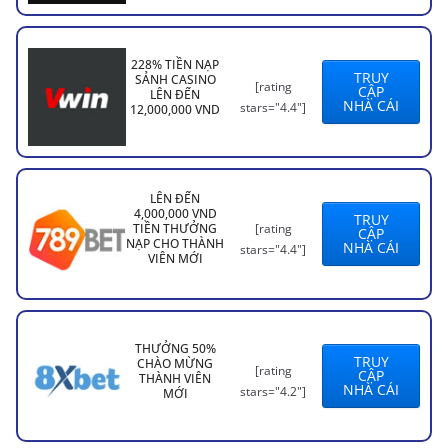
228% TIỀN NẠP
TRUY
SẢNH CASINO
[rating
CẬP
LÊN ĐẾN
NHÀ CÁI
stars="4.4"]
12,000,000 VND
LÊN ĐẾN
4,000,000 VND
TRUY
[rating
TIỀN THƯỞNG
CẬP
NẠP CHO THÀNH
NHÀ CÁI
stars="4.4"]
VIÊN MỚI
THƯỞNG 50%
TRUY
CHÀO MỪNG
[rating
CẬP
THÀNH VIÊN
NHÀ CÁI
stars="4.2"]
MỚI