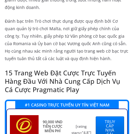
động kinh doanh.
Đánh bạc trên Trò chơi thực dụng được quy định bởi Cơ
quan quản lý trò chơi Malta, nơi giữ giấy phép chính của
công ty. Tuy nhiên, giấy phép từ Văn phòng cờ bạc quốc gia
của Romania và Ủy ban cờ bạc Vương quốc Anh cũng có sẵn.
Họ cùng nhau xác minh rằng người tạo trang web cờ bạc trực
tuyến tuân thủ tất cả các luật và quy định hiện hành.
15 Trang Web Đặt Cược Trực Tuyến
Hàng Đầu Với Nhà Cung Cấp Dịch Vụ
Cá Cược Pragmatic Play
#1 CASINO TRỰC TUYẾN UY TÍN VIỆT NAM
TRUY
90,000 VND
CẬP
[rating
TIỀN CƯỢC
NHÀ
MIỄN PHÍ
stars="4.8"]