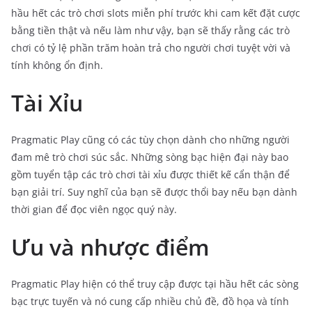
hầu hết các trò chơi slots miễn phí trước khi cam kết đặt cược
bằng tiền thật và nếu làm như vậy, bạn sẽ thấy rằng các trò
chơi có tỷ lệ phần trăm hoàn trả cho người chơi tuyệt vời và
tính không ổn định.
Tài Xỉu
Pragmatic Play cũng có các tùy chọn dành cho những người
đam mê trò chơi súc sắc. Những sòng bạc hiện đại này bao
gồm tuyển tập các trò chơi tài xỉu được thiết kế cẩn thận để
bạn giải trí. Suy nghĩ của bạn sẽ được thổi bay nếu bạn dành
thời gian để đọc viên ngọc quý này.
Ưu và nhược điểm
Pragmatic Play hiện có thể truy cập được tại hầu hết các sòng
bạc trực tuyến và nó cung cấp nhiều chủ đề, đồ họa và tính