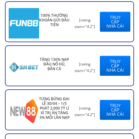
100% THƯỞNG
TRUY
[rating
KHOẢN GỬI ĐẦU
CẬP
TIÊN
NHÀ CÁI
stars="4.2"]
TẶNG 130% NẠP
TRUY
[rating
ĐẦU NỔ HŨ,
CẬP
BẮN CÁ
NHÀ CÁI
stars="4.2"]
TƯNG BỪNG ĐẠI
LỄ 30/04 – 1/5
TRUY
[rating
PHÁT 2,000 TỶ LÌ
CẬP
XÌ TRI ÂN TĂNG
NHÀ CÁI
stars="4.2"]
3% MỖI LẦN NẠP