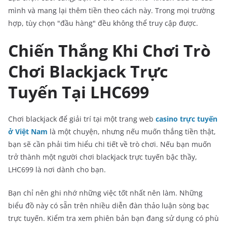
mình và mang lại thêm tiền theo cách này. Trong mọi trường
hợp, tùy chọn "đầu hàng" đều không thể truy cập được.
Chiến Thắng Khi Chơi Trò
Chơi Blackjack Trực
Tuyến Tại LHC699
Chơi blackjack để giải trí tại một trang web
casino trực tuyến
ở Việt Nam
là một chuyện, nhưng nếu muốn thắng tiền thật,
bạn sẽ cần phải tìm hiểu chi tiết về trò chơi. Nếu bạn muốn
trở thành một người chơi blackjack trực tuyến bậc thầy,
LHC699 là nơi dành cho bạn.
Bạn chỉ nên ghi nhớ những việc tốt nhất nên làm. Những
biểu đồ này có sẵn trên nhiều diễn đàn thảo luận sòng bạc
trực tuyến. Kiểm tra xem phiên bản bạn đang sử dụng có phù