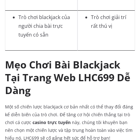
Trò chơi blackjack của
Trò chơi giải trí
người chia bài trực
rất thú vị
tuyến có sẵn
Mẹo Chơi Bài Blackjack
Tại Trang Web LHC699 Dễ
Dàng
Một số chiến lược blackjack cơ bản nhất có thể thay đổi đáng
kể diễn biến của trò chơi. Để tăng cơ hội chiến thắng tại trò
chơi cá cược
casino trực tuyến
này, chúng tôi khuyên bạn
nên chọn một chiến lược và tập trung hoàn toàn vào việc tìm
hiểu nó. LHC699 sẽ cố gắng hết sức để hỗ trợ bạn!