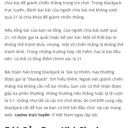
chia bài để giành chiến thắng trong trò chơi. Trong blackjack
trực tuyến, đánh bại bài của người chia bài mà không vượt
quá 21 là chìa khóa để giành chiến thắng.
Nếu tổng bài của bạn và tổng của người chia bài vượt quá
21, nó được gọi là quắc hoặc bể ván bài. Một số thất bại là
không thể tránh khỏi, nhưng một số chiến thắng là không thể
tránh khỏi. Trong những trường hợp rất hiếm, hai lá bài đầu
tiên có thể có tổng điểm chính xác là 21.
Bài hoàn hảo trong blackjack là bài tự nhiên, hay thường
được gọi là "blackjack". tìm hiểu thêm. Ngoài việc giành chiến
thắng mà không cần nỗ lực nhiều, bạn còn có thể nhận được
gấp ba phần thưởng thông thường nếu thắng hoặc tỷ lệ cược
là 3:1. Giống như tất cả các trò chơi khác do LHC699 cung cấp,
blackjack rất dễ học và bạn có thể bắt đầu chơi tại các trang
web
casino trực tuyến
ở Việt Nam ngay lập tức.