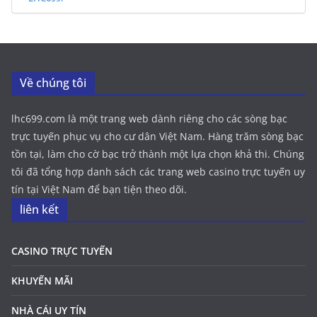
Về chúng tôi
lhc699.com là một trang web dành riêng cho các sòng bạc
trực tuyến phục vụ cho cư dân Việt Nam. Hàng trăm sòng bạc
tồn tại, làm cho cờ bạc trở thành một lựa chọn khả thi. Chúng
tôi đã tổng hợp danh sách các trang web casino trực tuyến uy
tín tại Việt Nam để bạn tiện theo dõi.
liên kết
CASINO TRỰC TUYẾN
KHUYẾN MÃI
NHÀ CÁI UY TÍN