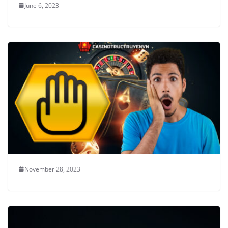
June 6, 2023
November 28, 2023