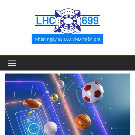
Skip
to
content
Nhận ngay 88,000 VND miễn phí