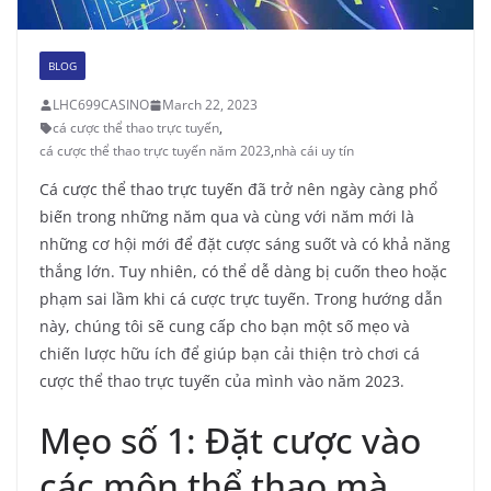
BLOG
LHC699CASINO
March 22, 2023
cá cược thể thao trực tuyến
,
cá cược thể thao trực tuyến năm 2023
,
nhà cái uy tín
Cá cược thể thao trực tuyến đã trở nên ngày càng phổ
biến trong những năm qua và cùng với năm mới là
những cơ hội mới để đặt cược sáng suốt và có khả năng
thắng lớn. Tuy nhiên, có thể dễ dàng bị cuốn theo hoặc
phạm sai lầm khi cá cược trực tuyến. Trong hướng dẫn
này, chúng tôi sẽ cung cấp cho bạn một số mẹo và
chiến lược hữu ích để giúp bạn cải thiện trò chơi cá
cược thể thao trực tuyến của mình vào năm 2023.
Mẹo số 1: Đặt cược vào
các môn thể thao mà