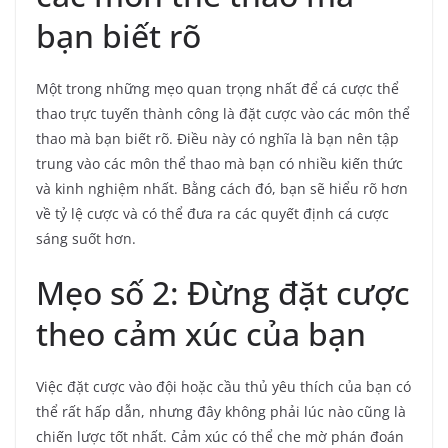
bạn biết rõ
Một trong những mẹo quan trọng nhất để cá cược thể
thao trực tuyến thành công là đặt cược vào các môn thể
thao mà bạn biết rõ. Điều này có nghĩa là bạn nên tập
trung vào các môn thể thao mà bạn có nhiều kiến ​​thức
và kinh nghiệm nhất. Bằng cách đó, bạn sẽ hiểu rõ hơn
về tỷ lệ cược và có thể đưa ra các quyết định cá cược
sáng suốt hơn.
Mẹo số 2: Đừng đặt cược
theo cảm xúc của bạn
Việc đặt cược vào đội hoặc cầu thủ yêu thích của bạn có
thể rất hấp dẫn, nhưng đây không phải lúc nào cũng là
chiến lược tốt nhất. Cảm xúc có thể che mờ phán đoán