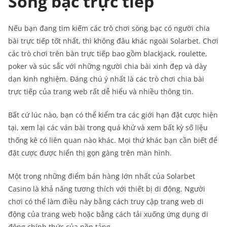
Sòng bạc trực tiếp
Nếu bạn đang tìm kiếm các trò chơi sòng bạc có người chia
bài trực tiếp tốt nhất, thì không đâu khác ngoài Solarbet. Chơi
các trò chơi trên bàn trực tiếp bao gồm blackjack, roulette,
poker và súc sắc với những người chia bài xinh đẹp và dày
dạn kinh nghiệm. Đáng chú ý nhất là các trò chơi chia bài
trực tiếp của trang web rất dễ hiểu và nhiều thông tin.
Bất cứ lúc nào, bạn có thể kiểm tra các giới hạn đặt cược hiện
tại, xem lại các ván bài trong quá khứ và xem bất kỳ số liệu
thống kê có liên quan nào khác. Mọi thứ khác bạn cần biết để
đặt cược được hiển thị gọn gàng trên màn hình.
Một trong những điểm bán hàng lớn nhất của Solarbet
Casino là khả năng tương thích với thiết bị di động. Người
chơi có thể làm điều này bằng cách truy cập trang web di
động của trang web hoặc bằng cách tải xuống ứng dụng di
động chính thức của nền tảng.