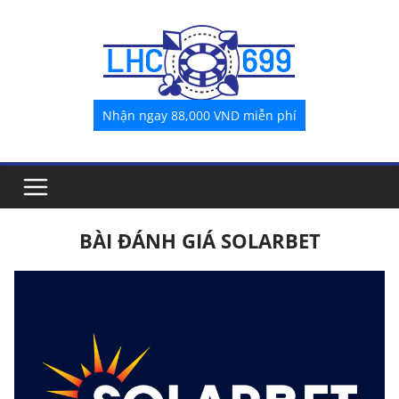
Skip
to
content
Nhận ngay 88,000 VND miễn phí
BÀI ĐÁNH GIÁ SOLARBET