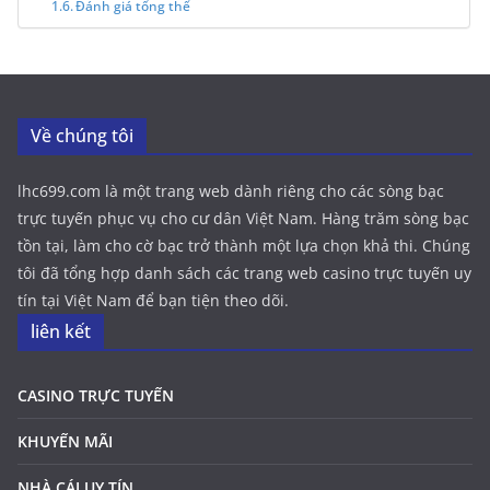
Đánh giá tổng thể
Về chúng tôi
lhc699.com là một trang web dành riêng cho các sòng bạc
trực tuyến phục vụ cho cư dân Việt Nam. Hàng trăm sòng bạc
tồn tại, làm cho cờ bạc trở thành một lựa chọn khả thi. Chúng
tôi đã tổng hợp danh sách các trang web casino trực tuyến uy
tín tại Việt Nam để bạn tiện theo dõi.
liên kết
CASINO TRỰC TUYẾN
KHUYẾN MÃI
NHÀ CÁI UY TÍN