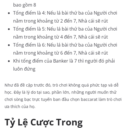
bao gồm 8
Tổng điểm là 4: Nếu lá bài thứ ba của Người chơi
nằm trong khoảng từ 2 đến 7, Nhà cái sẽ rút
Tổng điểm là 5: Nếu lá bài thứ ba của Người chơi
nằm trong khoảng từ 4 đến 7, Nhà cái sẽ rút
Tổng điểm là 6: Nếu lá bài thứ ba của Người chơi
nằm trong khoảng từ 6 đến 7, Nhà cái sẽ rút
Khi tổng điểm của Banker là 7 thì người đó phải
luôn đứng
Như đã đề cập trước đó, trò chơi không quá phức tạp và dễ
học. Đây là lý do tại sao, phần lớn, những người muốn thử
chơi sòng bạc trực tuyến ban đầu chọn baccarat làm trò chơi
ưa thích của họ.
Tỷ Lệ Cược Trong