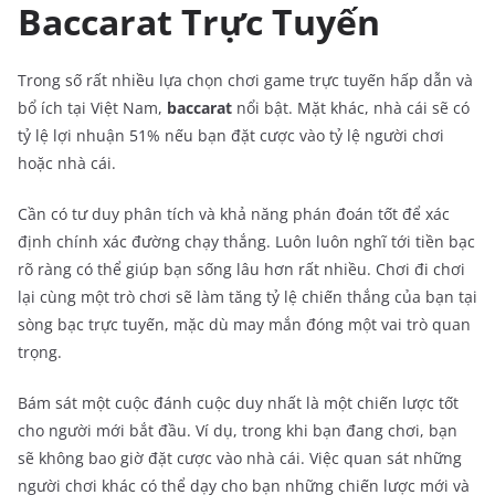
Baccarat Trực Tuyến
Trong số rất nhiều lựa chọn chơi game trực tuyến hấp dẫn và
bổ ích tại Việt Nam,
baccarat
nổi bật. Mặt khác, nhà cái sẽ có
tỷ lệ lợi nhuận 51% nếu bạn đặt cược vào tỷ lệ người chơi
hoặc nhà cái.
Cần có tư duy phân tích và khả năng phán đoán tốt để xác
định chính xác đường chạy thắng. Luôn luôn nghĩ tới tiền bạc
rõ ràng có thể giúp bạn sống lâu hơn rất nhiều. Chơi đi chơi
lại cùng một trò chơi sẽ làm tăng tỷ lệ chiến thắng của bạn tại
sòng bạc trực tuyến, mặc dù may mắn đóng một vai trò quan
trọng.
Bám sát một cuộc đánh cuộc duy nhất là một chiến lược tốt
cho người mới bắt đầu. Ví dụ, trong khi bạn đang chơi, bạn
sẽ không bao giờ đặt cược vào nhà cái. Việc quan sát những
người chơi khác có thể dạy cho bạn những chiến lược mới và