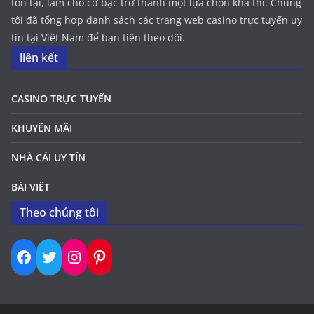
tồn tại, làm cho cờ bạc trở thành một lựa chọn khả thi. Chúng
tôi đã tổng hợp danh sách các trang web casino trực tuyến uy
tín tại Việt Nam để bạn tiện theo dõi.
liên kết
CASINO TRỰC TUYẾN
KHUYẾN MÃI
NHÀ CÁI UY TÍN
BÀI VIẾT
Theo chúng tôi
Facebook
Twitter
Instagram
Pinterest