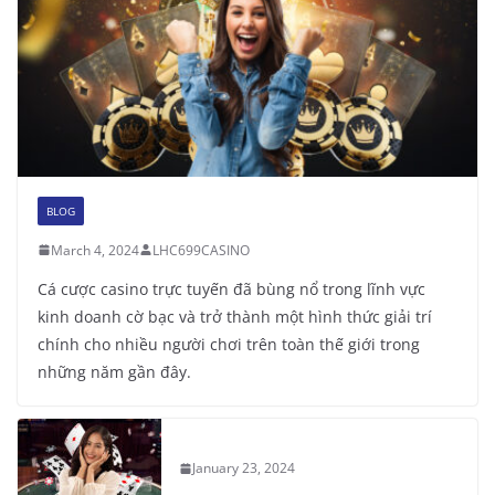
BLOG
March 4, 2024
LHC699CASINO
Cá cược casino trực tuyến đã bùng nổ trong lĩnh vực
kinh doanh cờ bạc và trở thành một hình thức giải trí
chính cho nhiều người chơi trên toàn thế giới trong
những năm gần đây.
January 23, 2024