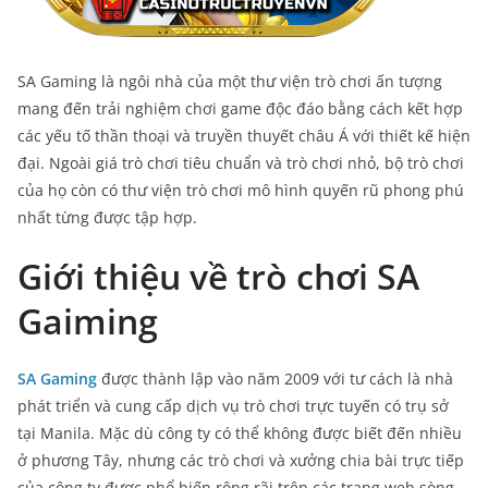
SA Gaming là ngôi nhà của một thư viện trò chơi ấn tượng
mang đến trải nghiệm chơi game độc ​​đáo bằng cách kết hợp
các yếu tố thần thoại và truyền thuyết châu Á với thiết kế hiện
đại. Ngoài giá trò chơi tiêu chuẩn và trò chơi nhỏ, bộ trò chơi
của họ còn có thư viện trò chơi mô hình quyến rũ phong phú
nhất từng được tập hợp.
Giới thiệu về trò chơi SA
Gaiming
SA Gaming
được thành lập vào năm 2009 với tư cách là nhà
phát triển và cung cấp dịch vụ trò chơi trực tuyến có trụ sở
tại Manila. Mặc dù công ty có thể không được biết đến nhiều
ở phương Tây, nhưng các trò chơi và xưởng chia bài trực tiếp
của công ty được phổ biến rộng rãi trên các trang web sòng