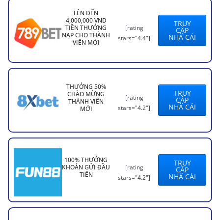
LÊN ĐẾN
4,000,000 VND
TRUY
[rating
TIỀN THƯỞNG
CẬP
NẠP CHO THÀNH
NHÀ CÁI
stars="4.4"]
VIÊN MỚI
THƯỞNG 50%
TRUY
CHÀO MỪNG
[rating
CẬP
THÀNH VIÊN
NHÀ CÁI
stars="4.2"]
MỚI
100% THƯỞNG
TRUY
[rating
KHOẢN GỬI ĐẦU
CẬP
TIÊN
NHÀ CÁI
stars="4.2"]