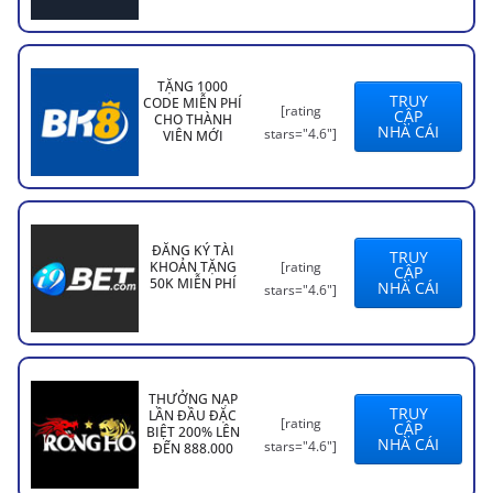
TẶNG 1000
TRUY
CODE MIỄN PHÍ
[rating
CẬP
CHO THÀNH
NHÀ CÁI
stars="4.6"]
VIÊN MỚI
ĐĂNG KÝ TÀI
TRUY
[rating
KHOẢN TẶNG
CẬP
50K MIỄN PHÍ
NHÀ CÁI
stars="4.6"]
THƯỞNG NẠP
TRUY
LẦN ĐẦU ĐẶC
[rating
CẬP
BIỆT 200% LÊN
NHÀ CÁI
stars="4.6"]
ĐẾN 888.000