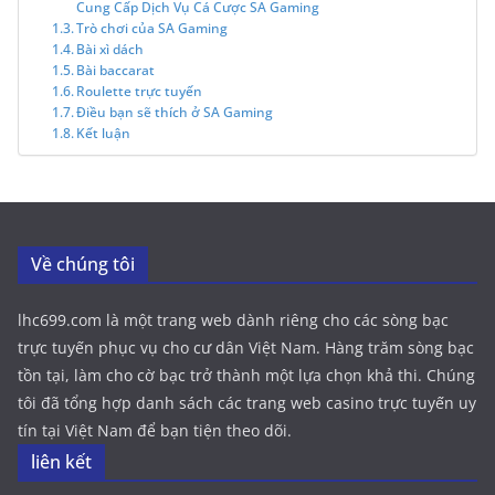
Cung Cấp Dịch Vụ Cá Cược SA Gaming
Trò chơi của SA Gaming
Bài xì dách
Bài baccarat
Roulette trực tuyến
Điều bạn sẽ thích ở SA Gaming
Kết luận
Về chúng tôi
lhc699.com là một trang web dành riêng cho các sòng bạc
trực tuyến phục vụ cho cư dân Việt Nam. Hàng trăm sòng bạc
tồn tại, làm cho cờ bạc trở thành một lựa chọn khả thi. Chúng
tôi đã tổng hợp danh sách các trang web casino trực tuyến uy
tín tại Việt Nam để bạn tiện theo dõi.
liên kết