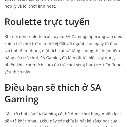
hợp lý và lối chơi linh hoạt.
Roulette trực tuyến
Khi nói đến roulette trực tuyến, SA Gaming tập trung vào điều
khiến trò chơi trở nên thú vị đối với người chơi ngay từ đầu.
Nó tính đến những mặt tích cực và tăng cường thể hiện tiềm
năng của trò chơi. SA Gaming đã làm rất tốt việc xây dựng
nhiều khía cạnh tích cực của trò chơi sòng bạc trực tiếp được
yêu thích này.
Điều bạn sẽ thích ở SA
Gaming
Các trò chơi của SA Gaming có thể được chơi bằng nhiều loại
tiền tệ khác nhau. Điều này có nghĩa là bất kể sòng bạc của