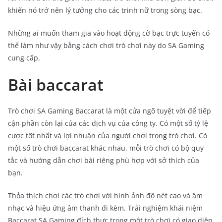
khiến nó trở nên lý tưởng cho các trinh nữ trong sòng bạc.
Những ai muốn tham gia vào hoạt động cờ bạc trực tuyến có
thể làm như vậy bằng cách chơi trò chơi này do SA Gaming
cung cấp.
Bài baccarat
Trò chơi SA Gaming Baccarat là một cửa ngõ tuyệt vời để tiếp
cận phần còn lại của các dịch vụ của công ty. Có một số tỷ lệ
cược tốt nhất và lợi nhuận của người chơi trong trò chơi. Có
một số trò chơi baccarat khác nhau, mỗi trò chơi có bộ quy
tắc và hướng dẫn chơi bài riêng phù hợp với sở thích của
bạn.
Thỏa thích chơi các trò chơi với hình ảnh độ nét cao và âm
nhạc và hiệu ứng âm thanh đi kèm. Trải nghiệm khái niệm
Baccarat SA Gaming đích thực trong một trò chơi có giao diện