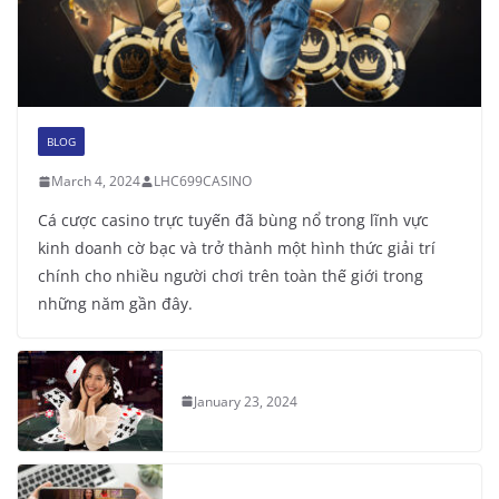
BLOG
March 4, 2024
LHC699CASINO
Cá cược casino trực tuyến đã bùng nổ trong lĩnh vực
kinh doanh cờ bạc và trở thành một hình thức giải trí
chính cho nhiều người chơi trên toàn thế giới trong
những năm gần đây.
January 23, 2024