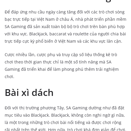
Để đáp ứng nhu cầu ngày càng tăng đối với các trò chơi sòng
bạc trực tiếp tại Việt Nam ở châu Á, nhà phát triển phần mềm
SA Gaming đã sản xuất toàn bộ bộ trò chơi trên bàn phù hợp
với khu vực. Blackjack, baccarat và roulette của người chia bài
trực tiếp cực kỳ phổ biến ở Việt Nam và các khu vực lân cận.
Cược nhiều lần, cược phụ và truy cập số liệu thống kê trò
chơi theo thời gian thực chỉ là một số tính năng mà SA
Gaming đã triển khai để làm phong phú thêm trải nghiệm
chơi.
Bài xì dách
Đối với thị trường phương Tây, SA Gaming dường như đã đặt
mục tiêu vào Blackjack. Blackjack, không còn nghi ngờ gì nữa,
là một trong những trò chơi bài nổi tiếng và được chơi rộng
rãi nhất trên thế giới. Hơn nữa, trò chơi khá đơn giản để chơi,