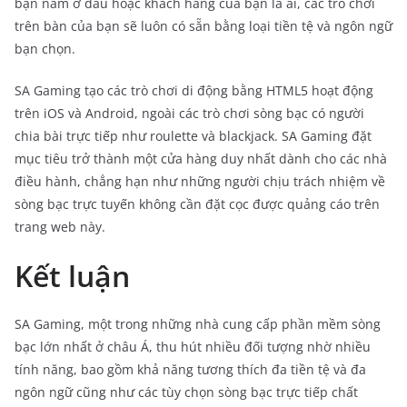
bạn nằm ở đâu hoặc khách hàng của bạn là ai, các trò chơi
trên bàn của bạn sẽ luôn có sẵn bằng loại tiền tệ và ngôn ngữ
bạn chọn.
SA Gaming tạo các trò chơi di động bằng HTML5 hoạt động
trên iOS và Android, ngoài các trò chơi sòng bạc có người
chia bài trực tiếp như roulette và blackjack. SA Gaming đặt
mục tiêu trở thành một cửa hàng duy nhất dành cho các nhà
điều hành, chẳng hạn như những người chịu trách nhiệm về
sòng bạc trực tuyến không cần đặt cọc được quảng cáo trên
trang web này.
Kết luận
SA Gaming, một trong những nhà cung cấp phần mềm sòng
bạc lớn nhất ở châu Á, thu hút nhiều đối tượng nhờ nhiều
tính năng, bao gồm khả năng tương thích đa tiền tệ và đa
ngôn ngữ cũng như các tùy chọn sòng bạc trực tiếp chất