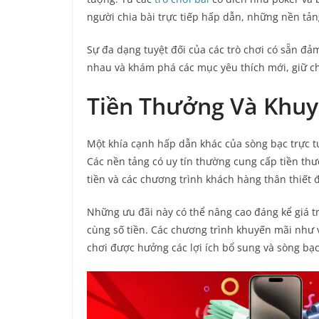
người chia bài trực tiếp hấp dẫn, những nền tản
Sự đa dạng tuyệt đối của các trò chơi có sẵn đ
nhau và khám phá các mục yêu thích mới, giữ ch
Tiền Thưởng Và Khuy
Một khía cạnh hấp dẫn khác của sòng bạc trực t
Các nền tảng có uy tín thường cung cấp tiền t
tiền và các chương trình khách hàng thân thiết 
Những ưu đãi này có thể nâng cao đáng kể giá tr
cùng số tiền. Các chương trình khuyến mãi như v
chơi được hưởng các lợi ích bổ sung và sòng bạ