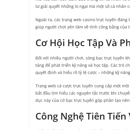
tư giải quyết những lo ngại mà một số cá nhân có
Ngoài ra, các trang web casino trực tuyến đáng t
giúp người chơi yên tâm về tính công bằng của 
Cơ Hội Học Tập Và Ph
Đối với nhiều người chơi, sòng bạc trực tuyến 
tảng để phát triển kỹ năng và học tập. Các trò c
quyết định và hiểu rõ tỷ lệ cược – những kỹ năng
Trang web cá cược trực tuyến cung cấp một môi
bắt đầu tìm hiểu các nguyên tắc trước khi chuyể
dục này của cờ bạc trực tuyến góp phần tạo nên
Công Nghệ Tiên Tiến