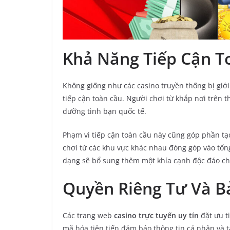
Khả Năng Tiếp Cận T
Không giống như các casino truyền thống bị giới 
tiếp cận toàn cầu. Người chơi từ khắp nơi trên 
dưỡng tình bạn quốc tế.
Phạm vi tiếp cận toàn cầu này cũng góp phần tạo 
chơi từ các khu vực khác nhau đóng góp vào tổng
dạng sẽ bổ sung thêm một khía cạnh độc đáo cho
Quyền Riêng Tư Và B
Các trang web
casino trực tuyến uy tín
đặt ưu t
mã hóa tiên tiến đảm bảo thông tin cá nhân và t