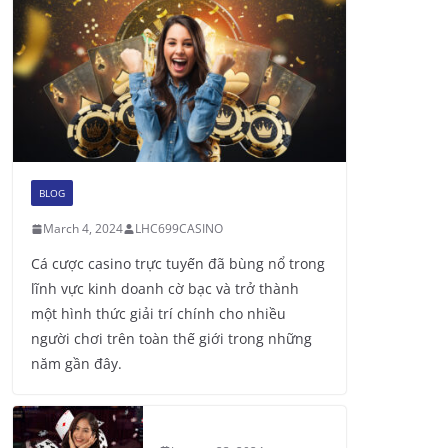
BLOG
March 4, 2024
LHC699CASINO
Cá cược casino trực tuyến đã bùng nổ trong
lĩnh vực kinh doanh cờ bạc và trở thành
một hình thức giải trí chính cho nhiều
người chơi trên toàn thế giới trong những
năm gần đây.