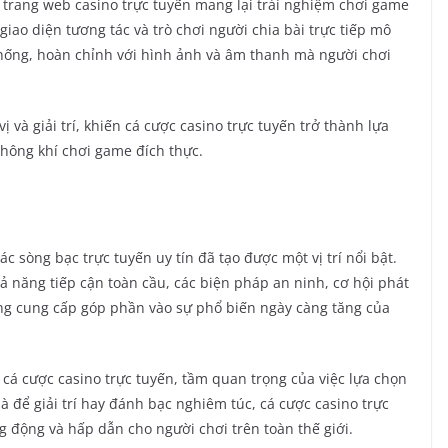
trang web casino trực tuyến mang lại trải nghiệm chơi game
iao diện tương tác và trò chơi người chia bài trực tiếp mô
hống, hoàn chỉnh với hình ảnh và âm thanh mà người chơi
 và giải trí, khiến cá cược casino trực tuyến trở thành lựa
hông khí chơi game đích thực.
ác sòng bạc trực tuyến uy tín đã tạo được một vị trí nổi bật.
khả năng tiếp cận toàn cầu, các biện pháp an ninh, cơ hội phát
ng cung cấp góp phần vào sự phổ biến ngày càng tăng của
 cá cược casino trực tuyến, tầm quan trọng của việc lựa chọn
à để giải trí hay đánh bạc nghiêm túc, cá cược casino trực
 động và hấp dẫn cho người chơi trên toàn thế giới.