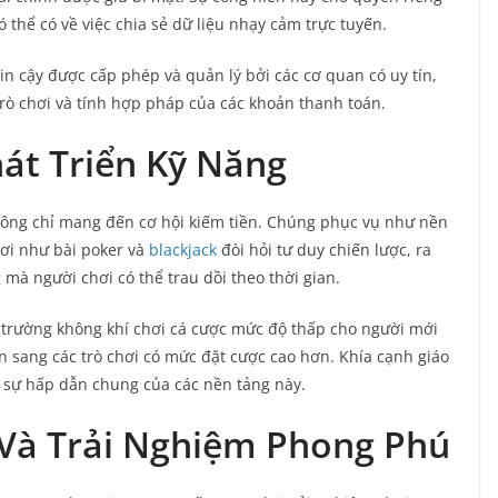
 thể có về việc chia sẻ dữ liệu nhạy cảm trực tuyến.
in cậy được cấp phép và quản lý bởi các cơ quan có uy tín,
trò chơi và tính hợp pháp của các khoản thanh toán.
át Triển Kỹ Năng
không chỉ mang đến cơ hội kiếm tiền. Chúng phục vụ như nền
hơi như bài poker và
blackjack
đòi hỏi tư duy chiến lược, ra
 mà người chơi có thể trau dồi theo thời gian.
 trường không khí chơi cá cược mức độ thấp cho người mới
n sang các trò chơi có mức đặt cược cao hơn. Khía cạnh giáo
 sự hấp dẫn chung của các nền tảng này.
 Và Trải Nghiệm Phong Phú