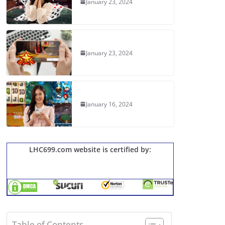
January 23, 2024
January 23, 2024
January 16, 2024
LHC699.com website is certified by:
Table of Contents