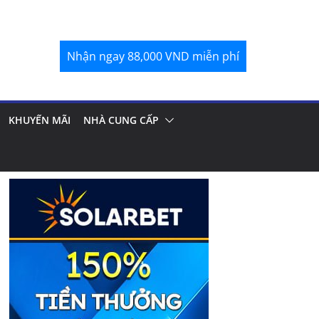
Nhận ngay 88,000 VND miễn phí
KHUYẾN MÃI
NHÀ CUNG CẤP