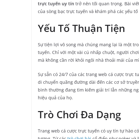
trực tuyến uy tín
trở nên tối quan trọng. Bài vi
của sòng bạc trực tuyến và khám phá các yếu tố 
Yếu Tố Thuận Tiện
Sự tiện lợi vô song mà chúng mang lại là một tr
tuyến. Chỉ với một vài cú nhấp chuột, người chơi
mà không cần rời khỏi ngôi nhà thoải mái của m
Sự sẵn có 24/7 của các trang web cá cược trực t
di chuyển quãng đường dài đến các cơ sở truyền
bình thường đang tìm kiếm giải trí lẫn những ng
hiệu quả của họ.
Trò Chơi Đa Dạng
Trang web cá cược trực tuyến có uy tín tự hào c
tượng. Từ các
trò chơi bài
cổ điển như poker và b