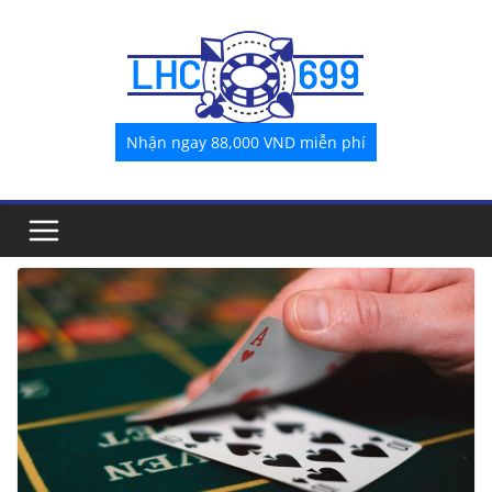
Skip
to
content
Nhận ngay 88,000 VND miễn phí