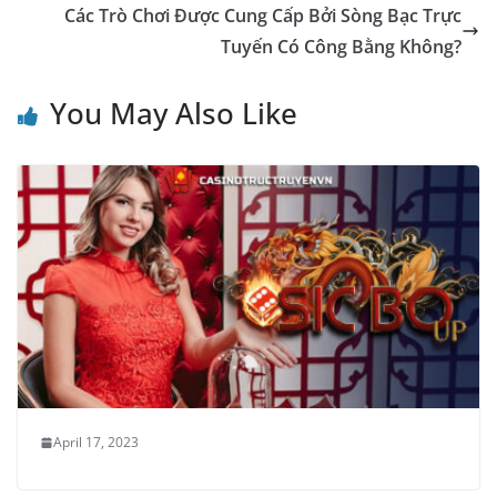
Các Trò Chơi Được Cung Cấp Bởi Sòng Bạc Trực
Tuyến Có Công Bằng Không?
You May Also Like
April 17, 2023