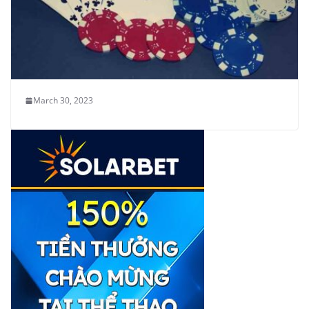
March 30, 2023