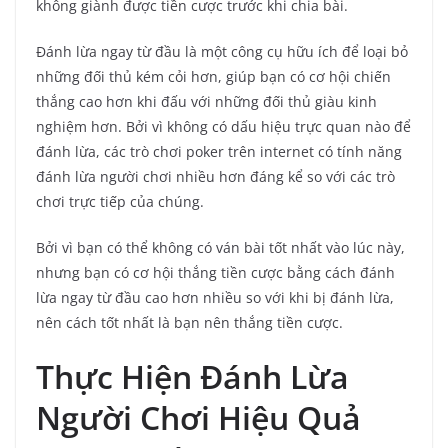
không giành được tiền cược trước khi chia bài.
Đánh lừa ngay từ đầu là một công cụ hữu ích để loại bỏ
những đối thủ kém cỏi hơn, giúp bạn có cơ hội chiến
thắng cao hơn khi đấu với những đối thủ giàu kinh
nghiệm hơn. Bởi vì không có dấu hiệu trực quan nào để
đánh lừa, các trò chơi poker trên internet có tính năng
đánh lừa người chơi nhiều hơn đáng kể so với các trò
chơi trực tiếp của chúng.
Bởi vì bạn có thể không có ván bài tốt nhất vào lúc này,
nhưng bạn có cơ hội thắng tiền cược bằng cách đánh
lừa ngay từ đầu cao hơn nhiều so với khi bị đánh lừa,
nên cách tốt nhất là bạn nên thắng tiền cược.
Thực Hiện Đánh Lừa
Người Chơi Hiệu Quả