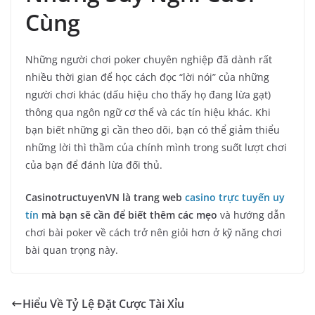
Cùng
Những người chơi poker chuyên nghiệp đã dành rất
nhiều thời gian để học cách đọc “lời nói” của những
người chơi khác (dấu hiệu cho thấy họ đang lừa gạt)
thông qua ngôn ngữ cơ thể và các tín hiệu khác. Khi
bạn biết những gì cần theo dõi, bạn có thể giảm thiểu
những lời thì thầm của chính mình trong suốt lượt chơi
của bạn để đánh lừa đối thủ.
CasinotructuyenVN là trang web
casino trực tuyến uy
tín
mà bạn sẽ cần để biết thêm các mẹo
và hướng dẫn
chơi bài poker về cách trở nên giỏi hơn ở kỹ năng chơi
bài quan trọng này.
Hiểu Về Tỷ Lệ Đặt Cược Tài Xỉu